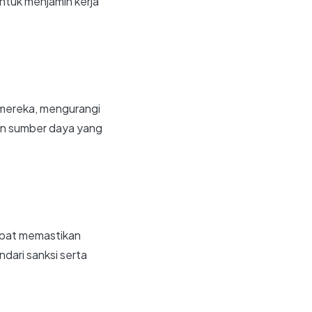
ntuk menjamin kerja
 mereka, mengurangi
an sumber daya yang
apat memastikan
dari sanksi serta