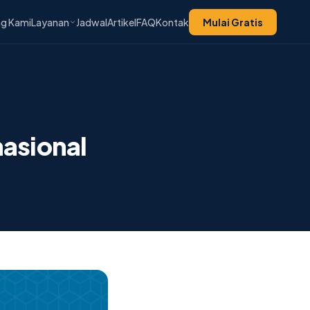
g Kami
Layanan
Jadwal
Artikel
FAQ
Kontak
Mulai Gratis
nasional