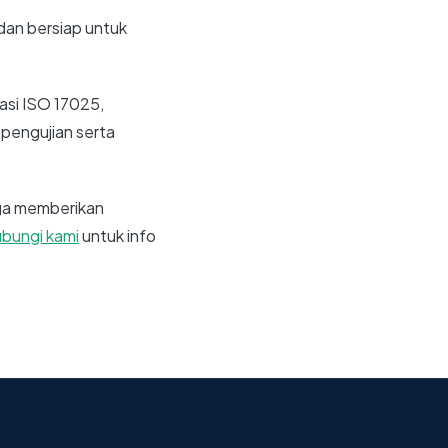
dan bersiap untuk
asi ISO 17025,
pengujian serta
uga memberikan
bungi kami
untuk info