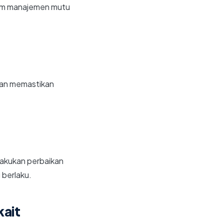
tem manajemen mutu
 dan memastikan
elakukan perbaikan
 berlaku.
kait