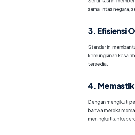
Sertifikasi ini memb
sama lintas negara, s
3. Efisiensi 
Standar ini membantu
kemungkinan kesalah
tersedia.
4. Memastik
Dengan mengikuti pe
bahwa mereka mematuh
meningkatkan keperca