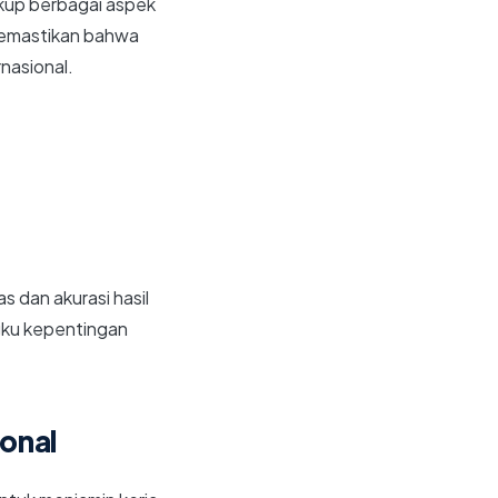
akup berbagai aspek
 memastikan bahwa
nasional.
 dan akurasi hasil
gku kepentingan
ional