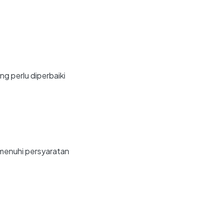
g perlu diperbaiki
menuhi persyaratan