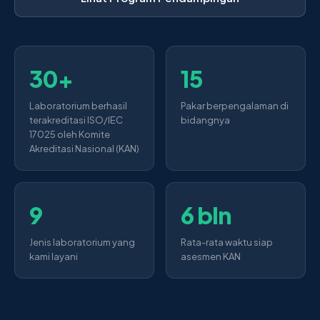
30+
15
Laboratorium berhasil
Pakar berpengalaman di
terakreditasi ISO/IEC
bidangnya
17025 oleh Komite
Akreditasi Nasional (KAN)
9
6 bln
Jenis laboratorium yang
Rata-rata waktu siap
kami layani
asesmen KAN