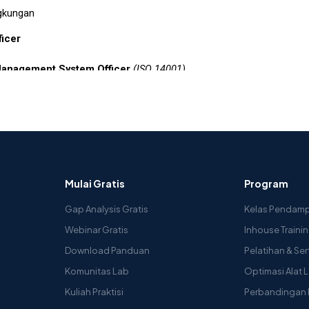
Mulai Gratis
Program
Gap Analysis Gratis
Kelas Pendam
Webinar Gratis
Inhouse Traini
Download Panduan
Pelatihan & Sert
Komunitas Lab
Optimasi Alat 
Kuliah Praktisi
Perbandingan 