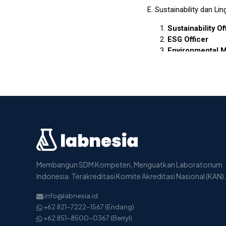
Membangun SDM Kompeten, Menguatkan Laboratorium
Indonesia. Terakreditasi Komite Akreditasi Nasional (KAN).
info@labnesia.id
+62 821-7222-1567 (Endang)
+62 851-8500-0367 (Berryl)