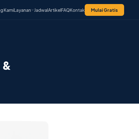
g Kami
Layanan
Jadwal
Artikel
FAQ
Kontak
Mulai Gratis
 &