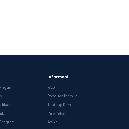
Informasi
pingan
FAQ
ng
Panduan Memilih
ifikasi
Tentang Kami
Lab
Para Pakar
Program
Artikel